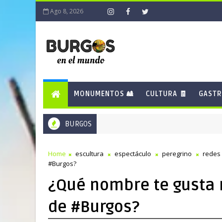
Ago 8, 2026
MONUMENTOS 🎎
CULTURA 🧾
GASTR
BURGOS
Home
escultura
espectáculo
peregrino
redes 
#Burgos?
¿Qué nombre te gusta 
de #Burgos?