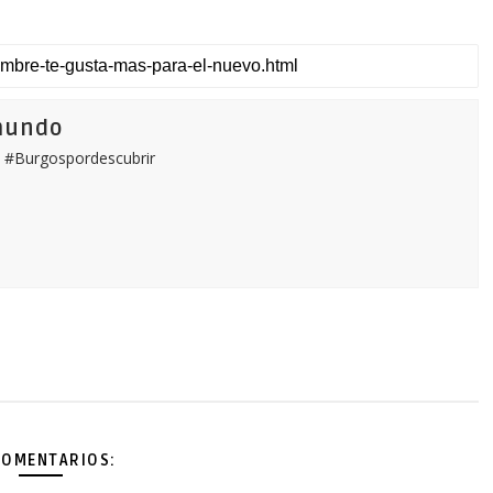
mundo
 #Burgospordescubrir
COMENTARIOS: