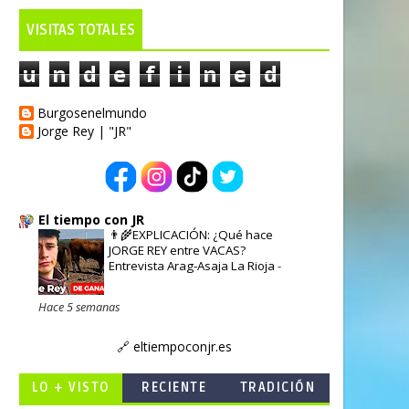
VISITAS TOTALES
 GASTRONOMÍA, NATURALEZA, ARTE, COSTUMBRES.... TODO ES
u
n
d
e
f
i
n
e
d
Burgosenelmundo
Jorge Rey | "JR"
El tiempo con JR
👨‍🌾EXPLICACIÓN: ¿Qué hace
JORGE REY entre VACAS?
Entrevista Arag-Asaja La Rioja
-
Hace 5 semanas
🔗 eltiempoconjr.es
LO + VISTO
RECIENTE
TRADICIÓN