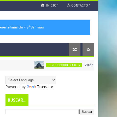
🏠 INICIO •
📩 CONTACTO •
osenelmundo
• 🔗
Ver más
Pirámide de los Italianos #
BURGOSPORDESCUBRIR
Powered by
Translate
BUSCAR...