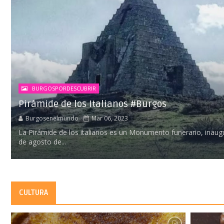
BURGOSPORDESCUBRIR
Pirámide de los Italianos #Burgos
Burgosenelmundo
Mar 06, 2023
La Pirámide de los italianos es un Monumento funerario, inaug
de agosto de...
CULTURA