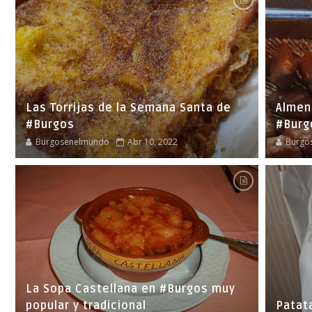
Las Torrijas de la Semana Santa de
Almen
#Burgos
#Burg
Burgosenelmundo
Abr 10, 2022
Burgo
La Sopa Castellana en #Burgos muy
popular y tradicional
Patat