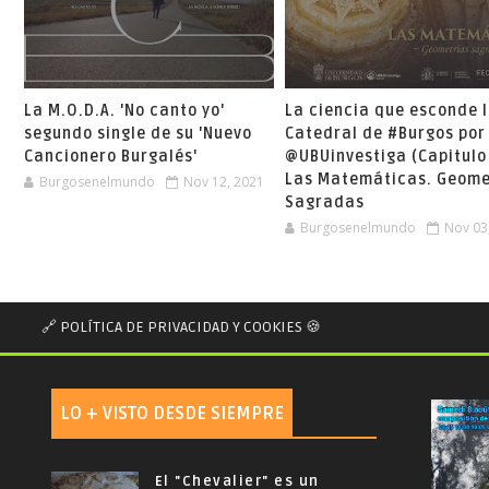
La M.O.D.A. 'No canto yo'
La ciencia que esconde 
segundo single de su 'Nuevo
Catedral de #Burgos por
Cancionero Burgalés'
@UBUinvestiga (Capitulo
Las Matemáticas. Geome
Burgosenelmundo
Nov 12, 2021
Sagradas
Burgosenelmundo
Nov 03
🔗 POLÍTICA DE PRIVACIDAD Y COOKIES 🍪
LO + VISTO DESDE SIEMPRE
El "Chevalier" es un