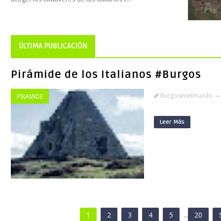
ÚLTIMA PUBLICACIÓN
Pirámide de los Italianos #Burgos
Burgosenelmundo
PIRAMIDE
Leer Más
1
2
3
4
5
...
20