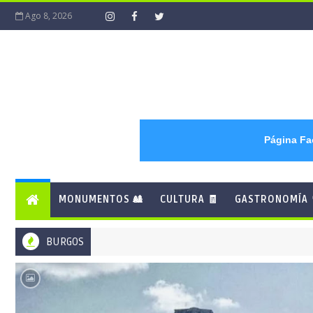
Ago 8, 2026
Página F
MONUMENTOS 🎎
CULTURA 🧾
GASTRONOMÍA 
BURGOS