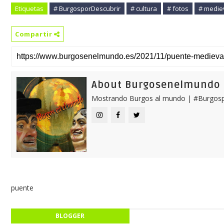
Etiquetas
# BurgosporDescubrir
# cultura
# fotos
# medie
Compartir
About Burgosenelmundo
Mostrando Burgos al mundo | #Burgosp
puente
BLOGGER