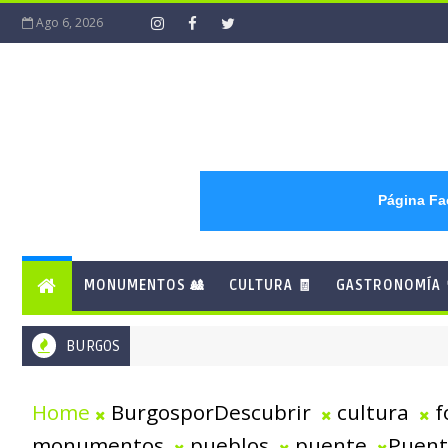
Ago 6, 2026
Página F
MONUMENTOS 🎎
CULTURA 🧾
GASTRONOMÍA 
BURGOS
Home
BurgosporDescubrir
cultura
f
monumentos
pueblos
puente
Puent