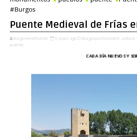
#Burgos
Puente Medieval de Frías 
Burgosenelmundo
5 years ago
BurgosporDescubrir,
cultura,
puente,
CADA DÍA NUEVOS Y SORPRENDENTE