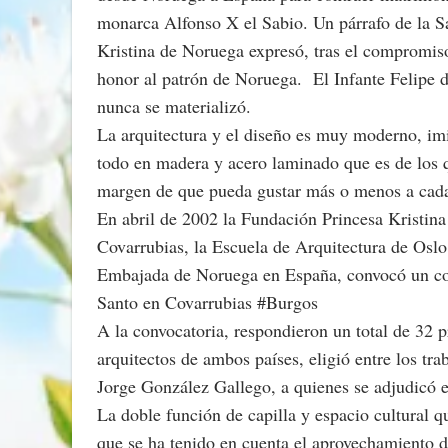
monarca Alfonso X el Sabio. Un párrafo de la 
Kristina de Noruega expresó, tras el compromiso
honor al patrón de Noruega. El Infante Felipe d
nunca se materializó.
La arquitectura y el diseño es muy moderno, im
todo en madera y acero laminado que es de los qu
margen de que pueda gustar más o menos a cada u
En abril de 2002 la Fundación Princesa Kristin
Covarrubias, la Escuela de Arquitectura de Oslo 
Embajada de Noruega en España, convocó un conc
Santo en Covarrubias #Burgos
A la convocatoria, respondieron un total de 32 
arquitectos de ambos países, eligió entre los t
Jorge González Gallego, a quienes se adjudicó e
La doble función de capilla y espacio cultural q
que se ha tenido en cuenta el aprovechamiento d