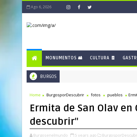
Ago 6, 2026
MONUMENTOS 🎎
CULTURA 🧾
GASTR
BURGOS
Home
BurgosporDescubrir
fotos
pueblos
Ermi
Ermita de San Olav en 
descubrir"
Burgosenelmundo
5 years ago
BurgosporDescubri