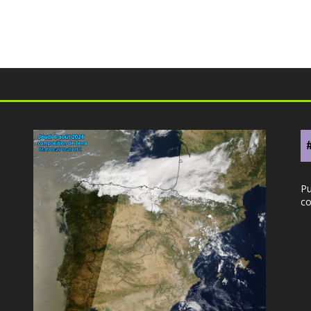
Pu
co