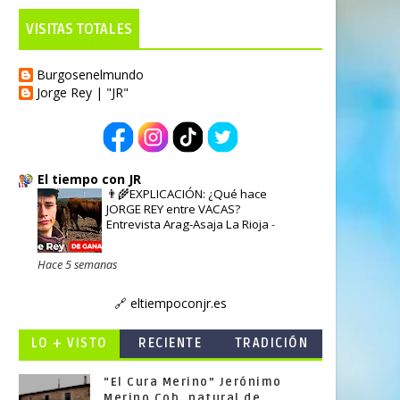
burgosenelmundo.es
VISITAS TOTALES
Burgosenelmundo
Jorge Rey | "JR"
El tiempo con JR
👨‍🌾EXPLICACIÓN: ¿Qué hace
JORGE REY entre VACAS?
Entrevista Arag-Asaja La Rioja
-
Hace 5 semanas
🔗 eltiempoconjr.es
LO + VISTO
RECIENTE
TRADICIÓN
“El Cura Merino” Jerónimo
Merino Cob, natural de