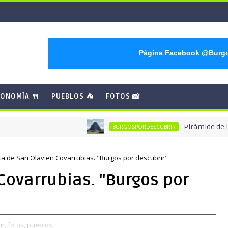
Página Facebook @Burg
ONOMÍA 🍴
PUEBLOS ⛺
FOTOS 📸
Pirámide de los Ital
BURGOSPORDESCUBRIR
ta de San Olav en Covarrubias. "Burgos por descubrir"
Covarrubias. "Burgos por
r,
fotos,
pueblos,