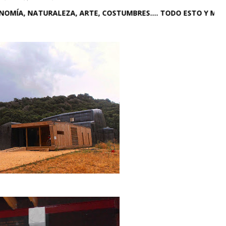
URALEZA, ARTE, COSTUMBRES.... TODO ESTO Y MÁS, AQUÍ EN