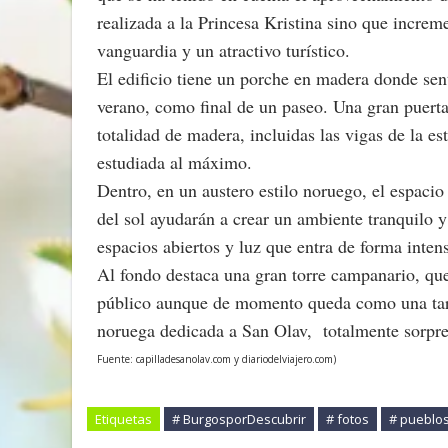
realizada a la Princesa Kristina sino que increm
vanguardia y un atractivo turístico.
El edificio tiene un porche en madera donde sen
verano, como final de un paseo. Una gran puerta d
totalidad de madera, incluidas las vigas de la es
estudiada al máximo.
Dentro, en un austero estilo noruego, el espacio 
del sol ayudarán a crear un ambiente tranquilo 
espacios abiertos y luz que entra de forma intens
Al fondo destaca una gran torre campanario, que
público aunque de momento queda como una tarea
noruega dedicada a San Olav, totalmente sorpr
Fuente: capilladesanolav.com y diariodelviajero.com)
Etiquetas
# BurgosporDescubrir
# fotos
# pueblo