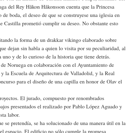
Saga del Rey Håkon Håkonsson cuenta que la Princesa
 de boda, el deseo de que se construyese una iglesia en
e Castilla prometió cumplir su deseo. No obstante esto
itando la forma de un drakkar vikingo elaborado sobre
e dejan sin habla a quien lo visita por su peculiaridad, al
no y de lo curioso de la historia que tiene detrás.
a de Noruega en colaboración con el Ayuntamiento de
y la Escuela de Arquitectura de Valladolid, y la Real
urso para el diseño de una capilla en honor de Olav el
proyectos. El jurado, compuesto por renombrados
rabajos presentados el realizado por Pablo López Aguado y
sta labor.
ue se pretendía, se ha solucionado de una manera útil en la
el espacio. El edificio no sólo cumple la promesa