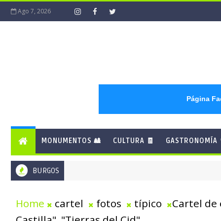
Ago 7, 2026
Página F
MONUMENTOS 🎎
CULTURA 🧾
GASTRONOMÍA 
BURGOS
Home
cartel
fotos
típico
Cartel de
Castilla", "Tierras del Cid"